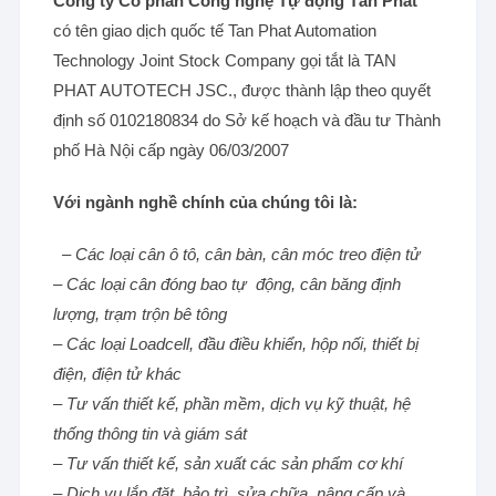
Công ty Cổ phần Công nghệ Tự động Tân Phát
có tên giao dịch quốc tế Tan Phat Automation
Technology Joint Stock Company gọi tắt là TAN
PHAT AUTOTECH JSC., được thành lập theo quyết
định số 0102180834 do Sở kế hoạch và đầu tư Thành
phố Hà Nội cấp ngày 06/03/2007
Với ngành nghề chính của chúng tôi là:
– Các loại cân ô tô, cân bàn, cân móc treo điện tử
– Các loại cân đóng bao tự động, cân băng định
lượng, trạm trộn bê tông
– Các loại Loadcell, đầu điều khiển, hộp nối, thiết bị
điện, điện tử khác
– Tư vấn thiết kế, phần mềm, dịch vụ kỹ thuật, hệ
thống thông tin và giám sát
– Tư vấn thiết kế, sản xuất các sản phẩm cơ khí
– Dịch vụ lắp đặt, bảo trì, sửa chữa, nâng cấp và