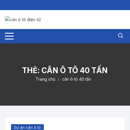
Chuyển
tới
nội
dung
THẺ:
CÂN Ô TÔ 40 TẤN
Trang chủ
cân ô tô 40 tấn
Dự án cân ô tô