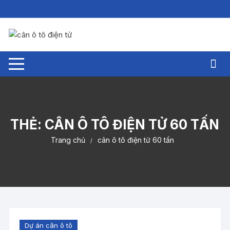
Chuyển
tới
nội
dung
THẺ:
CÂN Ô TÔ ĐIỆN TỬ 60 TẤN
Trang chủ
cân ô tô điện tử 60 tấn
Dự án cân ô tô