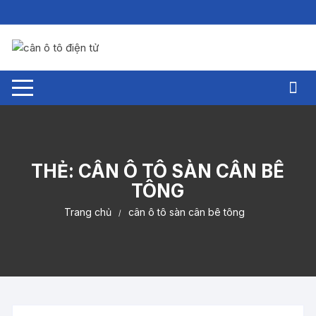
Chuyển
tới
nội
dung
THẺ:
CÂN Ô TÔ SÀN CÂN BÊ
TÔNG
Trang chủ
cân ô tô sàn cân bê tông