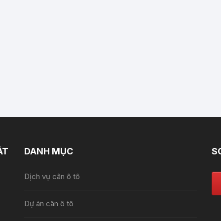
ÁT
DANH MỤC
S
Dịch vụ cân ô tô
Dự án cân ô tô