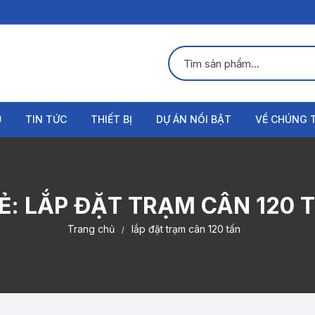
Ụ
TIN TỨC
THIẾT BỊ
DỰ ÁN NỔI BẬT
VỀ CHÚNG 
Đầu cân ô tô
Giới thiệu
Loadcell cân ô tô
Liên hệ
Ẻ:
LẮP ĐẶT TRẠM CÂN 120 
Hộp nối cân ô tô
Trang chủ
lắp đặt trạm cân 120 tấn
Phần mềm cân ô tô