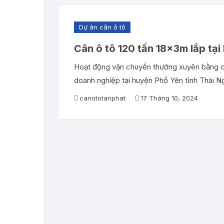
Cân điện tử 100 tấn
Dự án cân ô tô
Cân điện tử 120 tấn
Cân ô tô 120 tấn 18x3m lắp tạ
Cân điện tử 150 tấn
Hoạt động vận chuyển thường xuyên bằng cá
doanh nghiệp tại huyện Phổ Yên tỉnh Thái N
canototanphat
17 Tháng 10, 2024