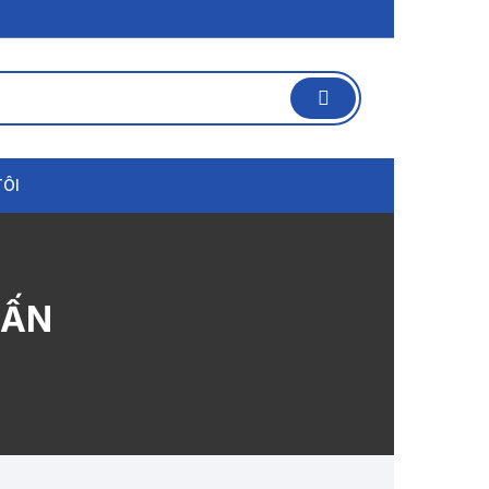
TÔI
TẤN