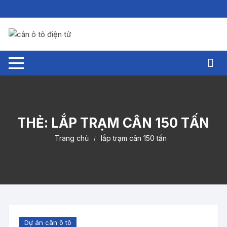
Chuyển
tới
nội
dung
THẺ:
LẮP TRẠM CÂN 150 TẤN
Trang chủ
lắp trạm cân 150 tấn
Dự án cân ô tô