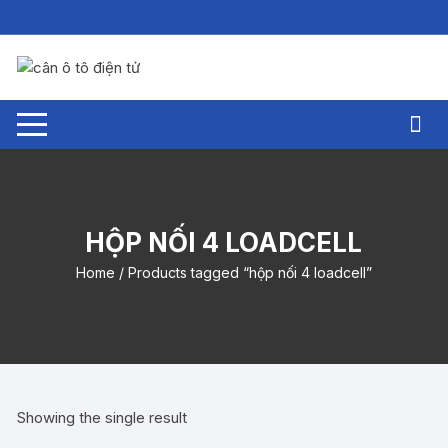
Chuyển
tới
nội
dung
HỘP NỐI 4 LOADCELL
Home
/ Products tagged “hộp nối 4 loadcell”
Showing the single result