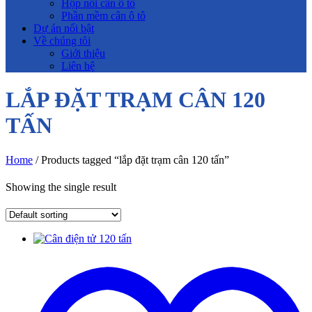
Hộp nối cân ô tô
Phần mềm cân ô tô
Dự án nổi bật
Về chúng tôi
Giới thiệu
Liên hệ
LẮP ĐẶT TRẠM CÂN 120
TẤN
Home
/ Products tagged “lắp đặt trạm cân 120 tấn”
Showing the single result