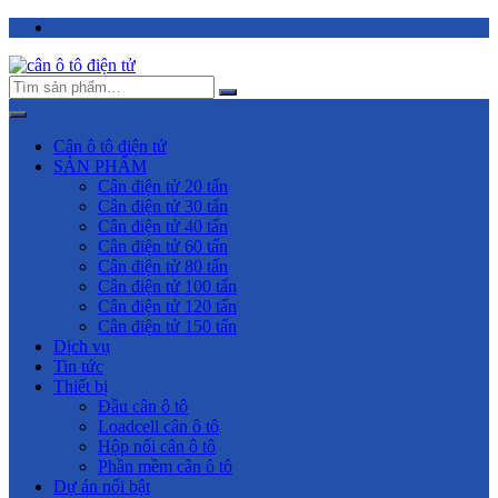
Chuyển
tới
nội
dung
Cân ô tô điện tử
SẢN PHẨM
Cân điện tử 20 tấn
Cân điện tử 30 tấn
Cân điện tử 40 tấn
Cân điện tử 60 tấn
Cân điện tử 80 tấn
Cân điện tử 100 tấn
Cân điện tử 120 tấn
Cân điện tử 150 tấn
Dịch vụ
Tin tức
Thiết bị
Đầu cân ô tô
Loadcell cân ô tô
Hộp nối cân ô tô
Phần mềm cân ô tô
Dự án nổi bật