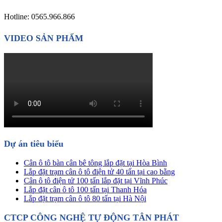
Hotline: 0565.966.866
VIDEO SẢN PHẨM
Dự án tiêu biểu
Cân ô tô bàn cân bê tông lắp đặt tại Hòa Bình
Lắp đặt trạm cân ô tô điện tử 40 tấn tại cao bằng
Cân ô tô điện tử 100 tấn lắp đặt tại Vĩnh Phúc
Lắp đặt cân ô tô 100 tấn tại Thanh Hóa
Lắp đặt trạm cân ô tô 80 tấn tại Hà Nội
CTCP CÔNG NGHỆ TỰ ĐỘNG TÂN PHÁT