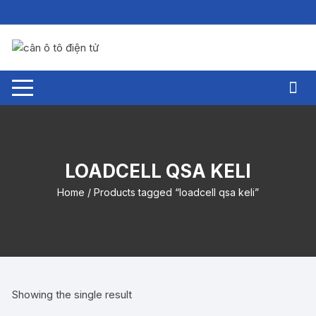
Chuyển
tới
nội
dung
LOADCELL QSA KELI
Home
/ Products tagged “loadcell qsa keli”
Showing the single result