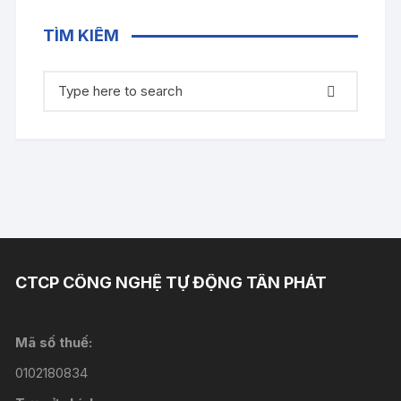
TÌM KIẾM
Tìm
kiếm:
CTCP CÔNG NGHỆ TỰ ĐỘNG TÂN PHÁT
Mã số thuế:
0102180834