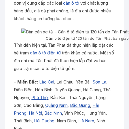
đơn vị cung cấp các loại
cân ô tô
với chất lượng
hàng đầu, giá cả phải chăng, là địa chỉ được nhiều
khách hàng tin tưởng lựa chọn.
Cân ô tô điện tử 120 tấn do Tân Phát bàn gia
Tính đến hiện tại, Tân Phát đã thực hiện lắp đặt các
hệ trạm
cân ô tô điện tử
trên khắp cả nước. Một số
địa chỉ mà Tân Phát đã thực hiện lắp đặt và bàn
giao trạm cân ô tô điện tử gồm:
–
Miền Bắc
:
Lào Cai
, Lai Châu, Yên Bái,
Sơn La
,
Điện Biên, Hòa Bình, Tuyên Quang, Hà Giang, Thái
Nguyên,
Phú Thọ
, Bắc Kạn, Thái Nguyên, Lạng
Sơn, Cao Bằng,
Quảng Ninh
,
Bắc Giang
,
Hải
Phòng
,
Hà Nội
,
Bắc Ninh
, Vĩnh Phúc, Hưng Yên,
Thái Bình,
Hải Dương
, Nam Định,
Hà Nam
, Ninh
Bình.