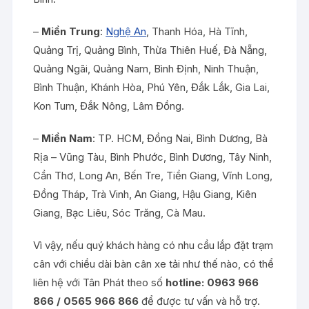
–
Miền Trung
:
Nghệ An
, Thanh Hóa, Hà Tĩnh,
Quảng Trị, Quảng Bình, Thừa Thiên Huế, Đà Nẵng,
Quảng Ngãi, Quảng Nam, Bình Định, Ninh Thuận,
Bình Thuận, Khánh Hòa, Phú Yên, Đắk Lắk, Gia Lai,
Kon Tum, Đắk Nông, Lâm Đồng.
–
Miền Nam
: TP. HCM, Đồng Nai, Bình Dương, Bà
Rịa – Vũng Tàu, Bình Phước, Bình Dương, Tây Ninh,
Cần Thơ, Long An, Bến Tre, Tiền Giang, Vĩnh Long,
Đồng Tháp, Trà Vinh, An Giang, Hậu Giang, Kiên
Giang, Bạc Liêu, Sóc Trăng, Cà Mau.
Vì vậy, nếu quý khách hàng có nhu cầu lắp đặt trạm
cân với chiều dài bàn cân xe tải như thế nào, có thể
liên hệ với Tân Phát theo số
hotline: 0963 966
866 / 0565 966 866
để được tư vấn và hỗ trợ.