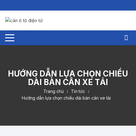
Chuyển
tới
nội
dung
HƯỚNG DẪN LỰA CHỌN CHIỀU
DÀI BÀN CÂN XE TẢI
Trang chủ
Tin tức
Hướng dẫn lựa chọn chiều dài bàn cân xe tải