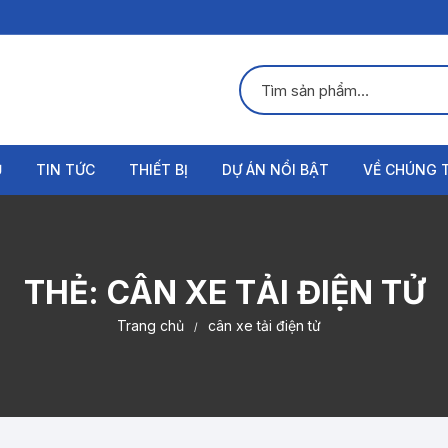
Ụ
TIN TỨC
THIẾT BỊ
DỰ ÁN NỔI BẬT
VỀ CHÚNG 
Đầu cân ô tô
Giới thiệu
Loadcell cân ô tô
Liên hệ
THẺ:
CÂN XE TẢI ĐIỆN TỬ
Hộp nối cân ô tô
Trang chủ
cân xe tải điện tử
Phần mềm cân ô tô