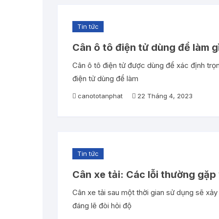
Cân điện tử 100 tấn
Tin tức
Cân điện tử 120 tấn
Cân ô tô điện tử dùng để làm g
Cân điện tử 150 tấn
Cân ô tô điện tử được dùng để xác định trọn
điện tử dùng để làm
canototanphat
22 Tháng 4, 2023
Tin tức
Cân xe tải: Các lỗi thường gặ
Cân xe tải sau một thời gian sử dụng sẽ xảy
đáng lẽ đòi hỏi độ