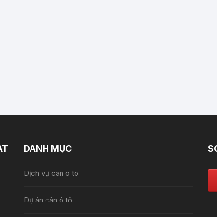
ÁT
DANH MỤC
S
Dịch vụ cân ô tô
Dự án cân ô tô