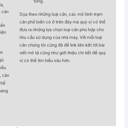
tông.
ữa,
i cân
Dụa theo những loại cân, các mô hình trạm
cân phổ biến có ở trên đây mà quý vị có thể
iến
đưa ra những lựa chọn loại cân phù hợp cho
điện
nhu cầu sử dụng của nhà máy. Với mỗi loại
cân chúng tôi cũng đã để link liên kết tới bài
ân
viết mô tả cũng như giới thiệu chi tiết để quý
gũ
vị có thể tìm hiểu sâu hơn.
iều
, cân
chế
 hàng