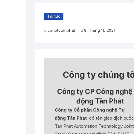
Cân điện tử 100 tấn
Tin tức
Cân điện tử 120 tấn
canototanphat
8 Tháng 11, 2021
Cân điện tử 150 tấn
Công ty chúng tô
Công ty CP Công nghệ
động Tân Phát
Công ty Cổ phần Công nghệ Tự
động Tân Phát
có tên giao dịch quốc
Tan Phat Automation Technology Joint