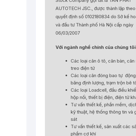
Stock Company gọi tắt là TAN PHAT
AUTOTECH JSC., được thành lập theo
quyết định số 0102180834 do Sở kế h
và đầu tư Thành phố Hà Nội cấp ngày
06/03/2007
Với ngành nghề chính của chúng tôi 
Các loại cân ô tô, cân bàn, câ
treo điện tử
Các loại cân đóng bao tự động
băng định lượng, trạm trộn bê 
Các loại Loadcell, đầu điều khiể
hộp nối, thiết bị điện, điện tử k
Tư vấn thiết kế, phần mềm, dịc
kỹ thuật, hệ thống thông tin và
sát
Tư vấn thiết kế, sản xuất các s
phẩm cơ khí