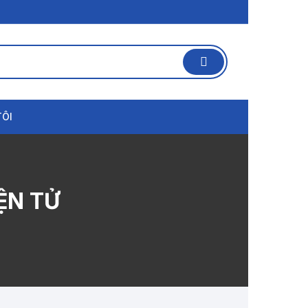
TÔI
ỆN TỬ