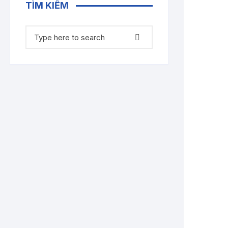
TÌM KIẾM
Tìm
kiếm: