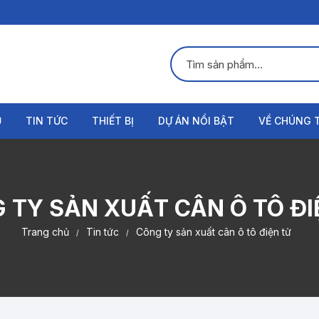
Ụ
TIN TỨC
THIẾT BỊ
DỰ ÁN NỔI BẬT
VỀ CHÚNG 
Đầu cân ô tô
Giới thiệu
Loadcell cân ô tô
Liên hệ
 TY SẢN XUẤT CÂN Ô TÔ ĐI
Hộp nối cân ô tô
Trang chủ
Tin tức
Công ty sản xuất cân ô tô điện tử
Phần mềm cân ô tô