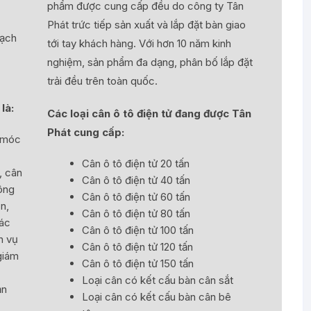
phẩm được cung cấp đều do công ty Tân
Phát trức tiếp sản xuất và lắp đặt bàn giao
oạch
tới tay khách hàng. Với hơn 10 năm kinh
nghiệm, sản phẩm đa dạng, phân bố lắp đặt
trải đều trên toàn quốc.
là:
Các loại cân ô tô điện tử đang được Tân
Phát cung cấp:
n móc
Cân ô tô điện tử 20 tấn
, cân
Cân ô tô điện tử 40 tấn
tông
Cân ô tô điện tử 60 tấn
n,
Cân ô tô điện tử 80 tấn
hác
Cân ô tô điện tử 100 tấn
h vụ
Cân ô tô điện tử 120 tấn
 giám
Cân ô tô điện tử 150 tấn
Loại cân có kết cấu bàn cân sắt
ản
Loại cân có kết cấu bàn cân bê